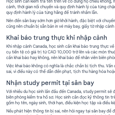
Học sinh cần kiểm tra tên trên vé có đúng hộ chiếu không, n
cảnh, thời gian nối chuyến và quy định hành lý của từng chặ
quy định hành lý của từng hãng để tránh nhầm lẫn.
Nên đến sân bay sớm hơn giờ khởi hành, đặc biệt với chuyế
cũng nên chuẩn bị sẵn bản in vé máy bay, giấy tờ nhập cảnh 
Khai báo trung thực khi nhập cảnh
Khi nhập cảnh Canada, học sinh cần khai báo trung thực về
cụ tiền tệ có giá trị từ CAD 10,000 trở lên và các món th
cần khai báo hay không, nên khai báo để nhân viên biên phò
Việc khai báo không có nghĩa là chắc chắn bị tịch thu. Vấn
sai, vì điều này có thể dẫn đến phạt, tịch thu hàng hóa hoặ
Nhận study permit tại sân bay
Với nhiều du học sinh lần đầu đến Canada, study permit sẽ 
biên phòng kiểm tra hồ sơ. Học sinh cần đọc kỹ thông tin tr
gồm họ tên, ngày sinh, thời hạn, điều kiện học tập và điều ki
Nếu phát hiện thông tin bị sai, nên hỏi ngay tại sân bay để