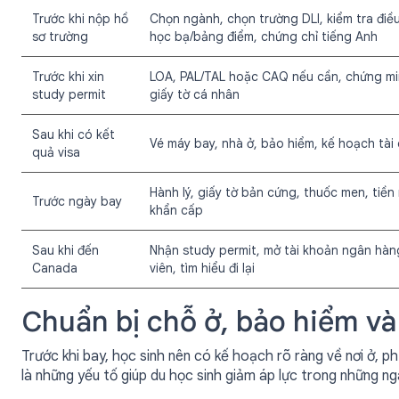
Trước khi nộp hồ
Chọn ngành, chọn trường DLI, kiểm tra điều
sơ trường
học bạ/bảng điểm, chứng chỉ tiếng Anh
Trước khi xin
LOA, PAL/TAL hoặc CAQ nếu cần, chứng minh
study permit
giấy tờ cá nhân
Sau khi có kết
Vé máy bay, nhà ở, bảo hiểm, kế hoạch tài
quả visa
Hành lý, giấy tờ bản cứng, thuốc men, tiền 
Trước ngày bay
khẩn cấp
Sau khi đến
Nhận study permit, mở tài khoản ngân hàng
Canada
viên, tìm hiểu đi lại
Chuẩn bị chỗ ở, bảo hiểm và
Trước khi bay, học sinh nên có kế hoạch rõ ràng về nơi ở, p
là những yếu tố giúp du học sinh giảm áp lực trong những n