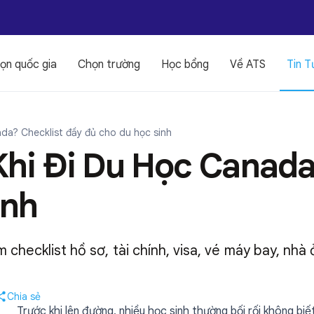
ọn quốc gia
Chọn trường
Học bổng
Về ATS
Tin T
nada? Checklist đầy đủ cho du học sinh
Khi Đi Du Học Canada
inh
 checklist hồ sơ, tài chính, visa, vé máy bay, nhà 
Chia sẻ
Trước khi lên đường, nhiều học sinh thường bối rối không biế