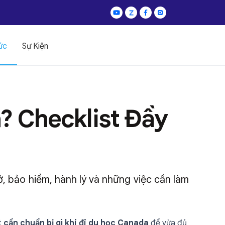
ức
Sự Kiện
? Checklist Đầy
ở, bảo hiểm, hành lý và những việc cần làm
t
cần chuẩn bị gì khi đi du học Canada
để vừa đủ