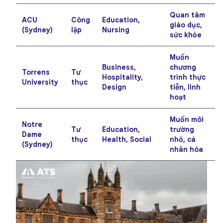
Quan tâm
ACU
Công
Education,
giáo dục,
(Sydney)
lập
Nursing
sức khỏe
Muốn
Business,
chương
Torrens
Tư
Hospitality,
trình thực
University
thục
Design
tiễn, linh
hoạt
Muốn môi
Notre
Tư
Education,
trường
Dame
thục
Health, Social
nhỏ, cá
(Sydney)
nhân hóa