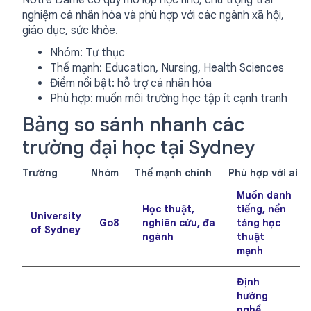
Notre Dame có quy mô lớp học nhỏ, chú trọng trải
nghiệm cá nhân hóa và phù hợp với các ngành xã hội,
giáo dục, sức khỏe.
Nhóm: Tư thục
Thế mạnh: Education, Nursing, Health Sciences
Điểm nổi bật: hỗ trợ cá nhân hóa
Phù hợp: muốn môi trường học tập ít cạnh tranh
Bảng so sánh nhanh các
trường đại học tại Sydney
Trường
Nhóm
Thế mạnh chính
Phù hợp với ai
Muốn danh
Học thuật,
tiếng, nền
University
Go8
nghiên cứu, đa
tảng học
of Sydney
ngành
thuật
mạnh
Định
hướng
nghề