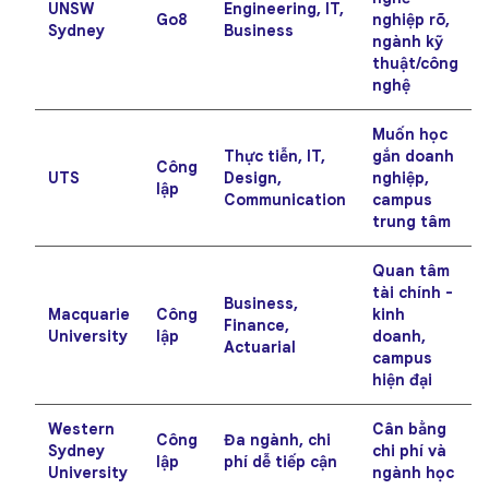
UNSW
Engineering, IT,
Go8
nghiệp rõ,
Sydney
Business
ngành kỹ
thuật/công
nghệ
Muốn học
Thực tiễn, IT,
gắn doanh
Công
UTS
Design,
nghiệp,
lập
Communication
campus
trung tâm
Quan tâm
tài chính -
Business,
Macquarie
Công
kinh
Finance,
University
lập
doanh,
Actuarial
campus
hiện đại
Western
Cân bằng
Công
Đa ngành, chi
Sydney
chi phí và
lập
phí dễ tiếp cận
University
ngành học