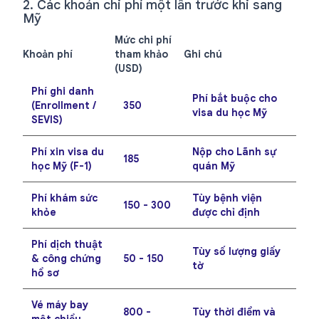
2. Các khoản chi phí một lần trước khi sang
Mỹ
Mức chi phí
Khoản phí
tham khảo
Ghi chú
(USD)
Phí ghi danh
Phí bắt buộc cho
(Enrollment /
350
visa du học Mỹ
SEVIS)
Phí xin visa du
Nộp cho Lãnh sự
185
học Mỹ (F-1)
quán Mỹ
Phí khám sức
Tùy bệnh viện
150 - 300
khỏe
được chỉ định
Phí dịch thuật
Tùy số lượng giấy
& công chứng
50 - 150
tờ
hồ sơ
Vé máy bay
800 -
Tùy thời điểm và