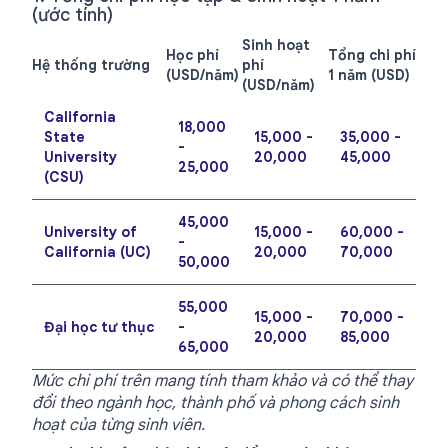
(ước tính)
Sinh hoạt
Học phí
Tổng chi phí
Hệ thống trường
phí
(USD/năm)
1 năm (USD)
(USD/năm)
California
18,000
State
15,000 -
35,000 -
-
University
20,000
45,000
25,000
(CSU)
45,000
University of
15,000 -
60,000 -
-
California (UC)
20,000
70,000
50,000
55,000
15,000 -
70,000 -
Đại học tư thục
-
20,000
85,000
65,000
Mức chi phí trên mang tính tham khảo và có thể thay
đổi theo ngành học, thành phố và phong cách sinh
hoạt của từng sinh viên.