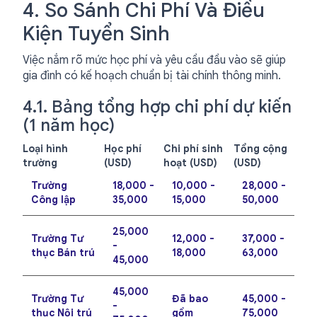
4. So Sánh Chi Phí Và Điều
Kiện Tuyển Sinh
Việc nắm rõ mức học phí và yêu cầu đầu vào sẽ giúp
gia đình có kế hoạch chuẩn bị tài chính thông minh.
4.1. Bảng tổng hợp chi phí dự kiến
(1 năm học)
Loại hình
Học phí
Chi phí sinh
Tổng cộng
trường
(USD)
hoạt (USD)
(USD)
Trường
18,000 -
10,000 -
28,000 -
Công lập
35,000
15,000
50,000
25,000
Trường Tư
12,000 -
37,000 -
-
thục Bán trú
18,000
63,000
45,000
45,000
Trường Tư
Đã bao
45,000 -
-
thục Nội trú
gồm
75,000