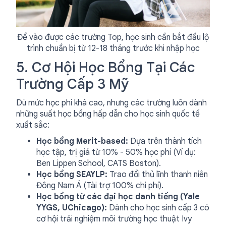
Để vào được các trường Top, học sinh cần bắt đầu lộ
trình chuẩn bị từ 12-18 tháng trước khi nhập học
5. Cơ Hội Học Bổng Tại Các
Trường Cấp 3 Mỹ
Dù mức học phí khá cao, nhưng các trường luôn dành
những suất học bổng hấp dẫn cho học sinh quốc tế
xuất sắc:
Học bổng Merit-based:
Dựa trên thành tích
học tập, trị giá từ 10% - 50% học phí (Ví dụ:
Ben Lippen School, CATS Boston).
Học bổng SEAYLP:
Trao đổi thủ lĩnh thanh niên
Đông Nam Á (Tài trợ 100% chi phí).
Học bổng từ các đại học danh tiếng (Yale
YYGS, UChicago):
Dành cho học sinh cấp 3 có
cơ hội trải nghiệm môi trường học thuật Ivy