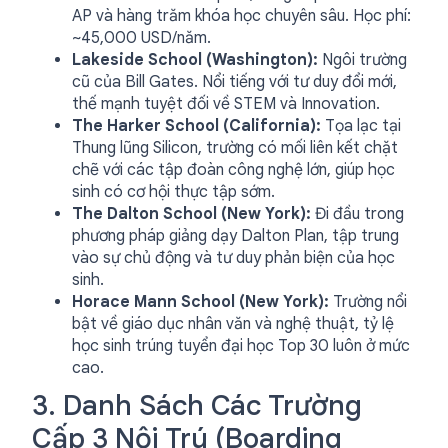
AP và hàng trăm khóa học chuyên sâu. Học phí:
~45,000 USD/năm.
Lakeside School (Washington):
Ngôi trường
cũ của Bill Gates. Nổi tiếng với tư duy đổi mới,
thế mạnh tuyệt đối về STEM và Innovation.
The Harker School (California):
Tọa lạc tại
Thung lũng Silicon, trường có mối liên kết chặt
chẽ với các tập đoàn công nghệ lớn, giúp học
sinh có cơ hội thực tập sớm.
The Dalton School (New York):
Đi đầu trong
phương pháp giảng dạy Dalton Plan, tập trung
vào sự chủ động và tư duy phản biện của học
sinh.
Horace Mann School (New York):
Trường nổi
bật về giáo dục nhân văn và nghệ thuật, tỷ lệ
học sinh trúng tuyển đại học Top 30 luôn ở mức
cao.
3. Danh Sách Các Trường
Cấp 3 Nội Trú (Boarding