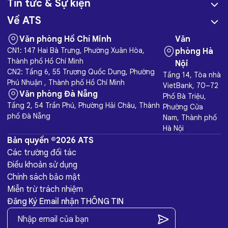
Tin tức & Sự kiện
Về ATS
Văn phòng Hồ Chí Minh
Văn
CN1: 147 Hai Bà Trưng, Phường Xuân Hòa,
phòng Hà
Thành phố Hồ Chí Minh
Nội
CN2: Tầng 6, 55 Trương Quốc Dung, Phường
Tầng 14, Tòa nhà
Phú Nhuận , Thành phố Hồ Chí Minh
VietBank, 70–72
Văn phòng Đà Nẵng
Phố Bà Triệu,
Tầng 2, 54 Trần Phú, Phường Hải Châu, Thành
Phường Cửa
phố Đà Nẵng
Nam, Thành phố
Hà Nội
Bản quyền ©2026 ATS
Các trường đối tác
Điều khoản sử dụng
Chính sách bảo mật
Miễn trừ trách nhiệm
Đăng Ký Email nhận THÔNG TIN