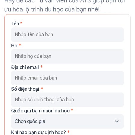
Hãy để các Tư vấn viên của ATS giúp bạn tối
ưu hóa lộ trình du học của bạn nhé!
Tên
*
Họ
*
Địa chỉ email
*
Số điện thoại
*
Quốc gia bạn muốn du học
*
Khi nào bạn dự định học?
*