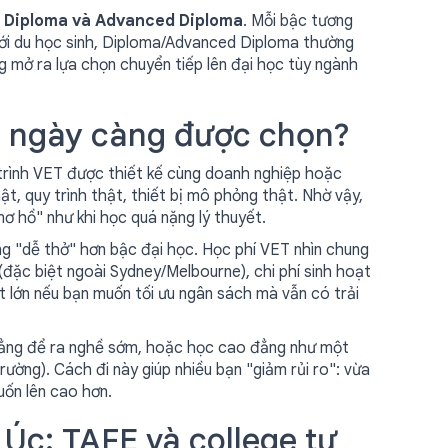
IV, Diploma và Advanced Diploma
. Mỗi bậc tương
ới du học sinh, Diploma/Advanced Diploma thường
 mở ra lựa chọn chuyển tiếp lên đại học tùy ngành
c ngày càng được chọn?
trình VET được thiết kế cùng doanh nghiệp hoặc
ật, quy trình thật, thiết bị mô phỏng thật. Nhờ vậy,
ơ hồ" như khi học quá nặng lý thuyết.
g "dễ thở" hơn bậc đại học. Học phí VET nhìn chung
(đặc biệt ngoài Sydney/Melbourne), chi phí sinh hoạt
ất lớn nếu bạn muốn tối ưu ngân sách mà vẫn có trải
đẳng để ra nghề sớm, hoặc học cao đẳng như một
rường). Cách đi này giúp nhiều bạn "giảm rủi ro": vừa
uốn lên cao hơn.
Úc: TAFE và college tư