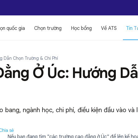
ọn quốc gia
Chọn trường
Học bổng
Về ATS
Tin T
g Dẫn Chọn Trường & Chi Phí
Đẳng Ở Úc: Hướng Dẫ
ang, ngành học, chi phí, điều kiện đầu vào và l
Chia sẻ
Nếu bạn đang tìm "các trường cao đẳng ở Úc" để lên kế ho