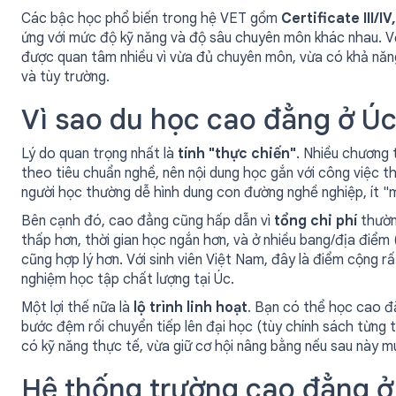
Các bậc học phổ biến trong hệ VET gồm
Certificate III/
ứng với mức độ kỹ năng và độ sâu chuyên môn khác nhau. V
được quan tâm nhiều vì vừa đủ chuyên môn, vừa có khả năng
và tùy trường.
Vì sao du học cao đẳng ở Ú
Lý do quan trọng nhất là
tính "thực chiến"
. Nhiều chương 
theo tiêu chuẩn nghề, nên nội dung học gắn với công việc th
người học thường dễ hình dung con đường nghề nghiệp, ít "m
Bên cạnh đó, cao đẳng cũng hấp dẫn vì
tổng chi phí
thườn
thấp hơn, thời gian học ngắn hơn, và ở nhiều bang/địa điểm 
cũng hợp lý hơn. Với sinh viên Việt Nam, đây là điểm cộng r
nghiệm học tập chất lượng tại Úc.
Một lợi thế nữa là
lộ trình linh hoạt
. Bạn có thể học cao 
bước đệm rồi chuyển tiếp lên đại học (tùy chính sách từng t
có kỹ năng thực tế, vừa giữ cơ hội nâng bằng nếu sau này m
Hệ thống trường cao đẳng ở 