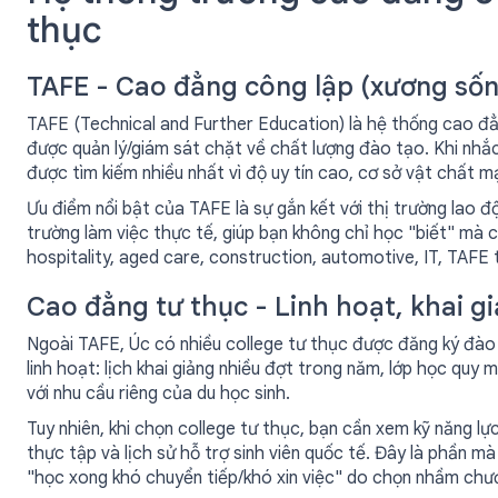
thục
TAFE - Cao đẳng công lập (xương sốn
TAFE (Technical and Further Education) là hệ thống cao đẳ
được quản lý/giám sát chặt về chất lượng đào tạo. Khi nhắ
được tìm kiếm nhiều nhất vì độ uy tín cao, cơ sở vật chất 
Ưu điểm nổi bật của TAFE là sự gắn kết với thị trường lao 
trường làm việc thực tế, giúp bạn không chỉ học "biết" mà
hospitality, aged care, construction, automotive, IT, TAF
Cao đẳng tư thục - Linh hoạt, khai g
Ngoài TAFE, Úc có nhiều college tư thục được đăng ký đào 
linh hoạt: lịch khai giảng nhiều đợt trong năm, lớp học qu
với nhu cầu riêng của du học sinh.
Tuy nhiên, khi chọn college tư thục, bạn cần xem kỹ năng lự
thực tập và lịch sử hỗ trợ sinh viên quốc tế. Đây là phần m
"học xong khó chuyển tiếp/khó xin việc" do chọn nhầm chươ