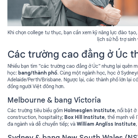
Khi chọn college tư thục, bạn cần xem kỹ năng lực đào tạo,
lịch sử hỗ trợ sinh
Các trường cao đẳng ở Úc t
Nhiều bạn tìm "các trường cao đẳng ở Úc" nhưng lại quên mấ
học:
bang/thành phố
. Cùng một ngành học, học ở Sydney
Adelaide/Perth/Brisbane. Ngược lại, các thành phố lớn lại c
đồng người Việt đông hơn.
Melbourne & bang Victoria
Các trường tiêu biểu gồm
Holmesglen Institute
, nổi bật 
construction, hospitality;
Box Hill Institute
, thế mạnh về 
đa ngành và dễ chuyển tiếp; và
William Angliss Institute
Sydney & bang New South Wales (N