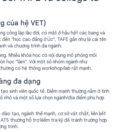
g của hệ VET)
ng công lập lâu đời, có mặt ở hầu hết các bang và
c đến "học cao đẳng ở Úc", TAFE gần như là cái tên
mạnh và chương trình đa ngành.
động. Nhiều khóa học có nội dung mô phỏng môi
 còn học "làm". Với một số nhóm ngành như
E thường có hệ thống workshop/lab rất mạnh.
iảng đa dạng
tạo sinh viên quốc tế. Điểm mạnh thường nằm ở tính
y mô nhỏ và một số lựa chọn ngành/địa điểm phù hợp
c đào tạo, ngành thế mạnh, cơ sở vật chất, liên kết
à ATS thường hỗ trợ kiểm tra kỹ để tránh trường hợp
ng trình.