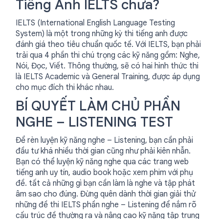
Tiếng Anh IELTS chưa?
IELTS (International English Language Testing
System) là một trong những kỳ thi tiếng anh được
đánh giá theo tiêu chuẩn quốc tế. Với IELTS, bạn phải
trải qua 4 phần thi chú trọng các kỹ năng gồm: Nghe,
Nói, Đọc, Viết. Thông thường, sẽ có hai hình thức thi
là IELTS Academic và General Training, được áp dụng
cho mục đích thi khác nhau.
BÍ QUYẾT LÀM CHỦ PHẦN
NGHE – LISTENING TEST
Để rèn luyện kỹ năng nghe – Listening, bạn cần phải
đầu tư khá nhiều thời gian cũng như phải kiên nhẫn.
Bạn có thể luyện kỹ năng nghe qua các trang web
tiếng anh uy tín, audio book hoặc xem phim với phụ
đề. tất cả những gì bạn cần làm là nghe và tập phát
âm sao cho đúng. Đừng quên dành thời gian giải thử
những đề thi IELTS phần nghe – Listening để nắm rõ
cấu trúc đề thường ra và nâng cao kỹ năng tập trung