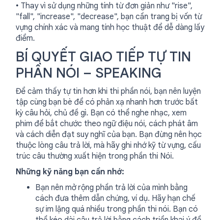
• Thay vì sử dụng những tính từ đơn giản như "rise",
"fall", "increase", "decrease", bạn cần trang bị vốn từ
vựng chính xác và mang tính học thuật để dễ dàng lấy
điểm.
BÍ QUYẾT GIAO TIẾP TỰ TIN
PHẦN NÓI – SPEAKING
Để cảm thấy tự tin hơn khi thi phần nói, bạn nên luyện
tập cùng bạn bè để có phản xạ nhanh hơn trước bất
kỳ câu hỏi, chủ đề gì. Bạn có thể nghe nhạc, xem
phim để bắt chước theo ngữ điệu nói, cách phát âm
và cách diễn đạt suy nghĩ của bạn. Bạn đừng nên học
thuộc lòng câu trả lời, mà hãy ghi nhớ kỹ từ vựng, cấu
trúc câu thường xuất hiện trong phần thi Nói.
Những kỹ năng bạn cần nhớ:
Bạn nên mở rộng phần trả lời của mình bằng
cách đưa thêm dẫn chứng, ví dụ. Hãy hạn chế
sự im lặng quá nhiều trong phần thi nói. Bạn có