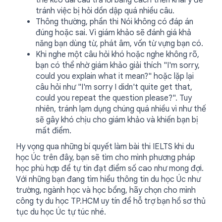
thể kéo dài câu trả lời bằng cách triển khai ý để
tránh việc bị hỏi dồn dập quá nhiều câu.
Thông thường, phần thi Nói không có đáp án
đúng hoặc sai. Vì giám khảo sẽ đánh giá khả
năng bạn dùng từ, phát âm, vốn từ vựng bạn có.
Khi nghe một câu hỏi khó hoặc nghe không rõ,
bạn có thể nhờ giám khảo giải thích "I'm sorry,
could you explain what it mean?" hoặc lặp lại
câu hỏi như "I'm sorry I didn't quite get that,
could you repeat the question please?". Tuy
nhiên, tránh lạm dụng chúng quá nhiều vì như thế
sẽ gây khó chịu cho giám khảo và khiến bạn bị
mất điểm.
Hy vọng qua những bí quyết làm bài thi IELTS khi du
học Úc trên đây, bạn sẽ tìm cho mình phương pháp
học phù hợp để tự tin đạt điểm số cao như mong đợi.
Với những bạn đang tìm hiểu thông tin du học Úc như
trường, ngành học và học bổng, hãy chọn cho mình
công ty du học TP.HCM uy tín để hỗ trợ bạn hồ sơ thủ
tục du học Úc tự túc nhé.